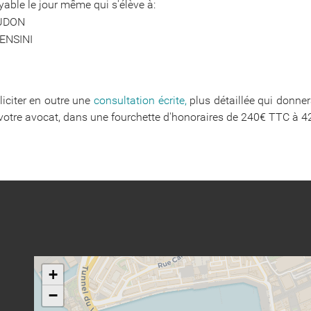
ayable le jour même qui s'élève à:
AUDON
CENSINI
liciter en outre une
consultation écrite,
plus détaillée qui donnera
r votre avocat, dans une fourchette d'honoraires de 240€ TTC à
+
−