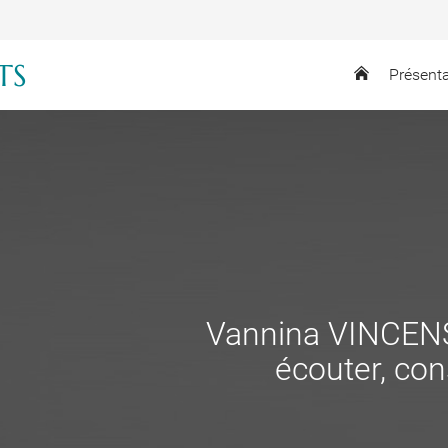
TS
Présent
Vannina VINCENS
écouter, cons