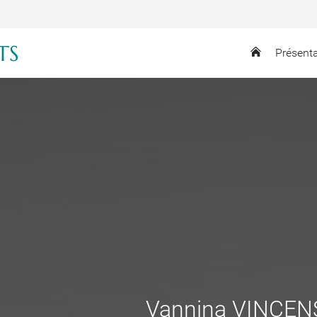
TS
Présent
Vannina VINCENS