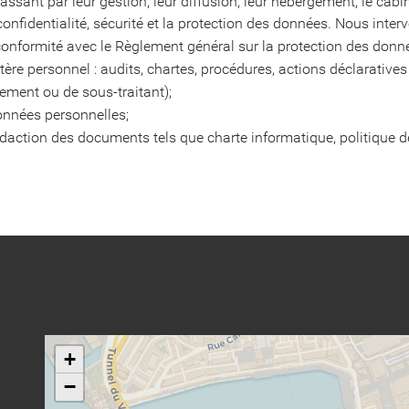
assant par leur gestion, leur diffusion, leur hébergement, le ca
onfidentialité, sécurité et la protection des données. Nous inter
formité avec le Règlement général sur la protection des donné
tère personnel : audits, chartes, procédures, actions déclarativ
ement ou de sous-traitant);
nnées personnelles;
édaction des documents tels que charte informatique, politique de 
+
−