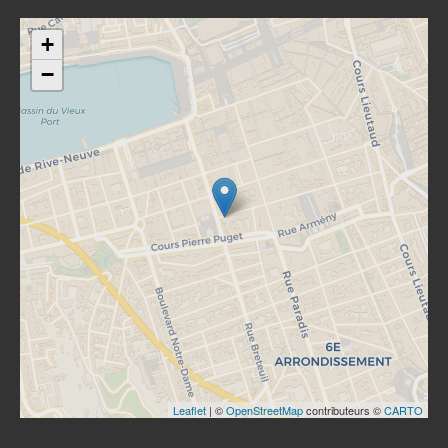
+
−
Leaflet
| ©
OpenStreetMap
contributeurs ©
CARTO